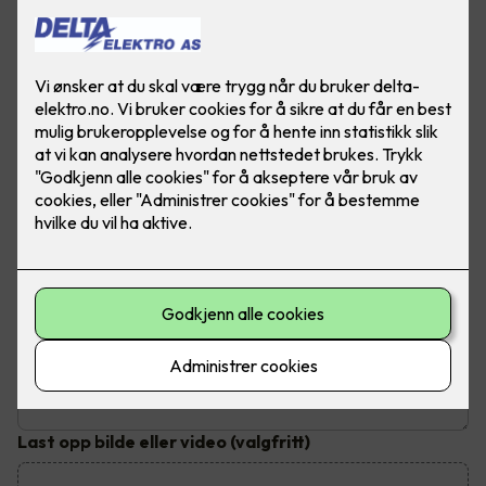
Send inn din henvendelse
Fyll ut dine kontaktopplysninger og send inn kontaktskjema.
Du vil bli kontaktet innen tre virkedager
Hva trenger du hjelp til?
Emne
*
Beskrivelse av jobben
Last opp bilde eller video
(valgfritt)