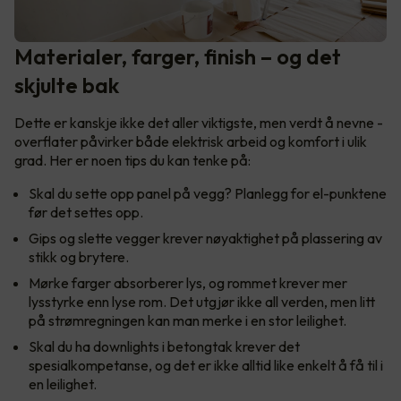
Materialer, farger, finish – og det
skjulte bak
Dette er kanskje ikke det aller viktigste, men verdt å nevne -
overflater påvirker både elektrisk arbeid og komfort i ulik
grad. Her er noen tips du kan tenke på:
Skal du sette opp panel på vegg? Planlegg for el-punktene
før det settes opp.
Gips og slette vegger krever nøyaktighet på plassering av
stikk og brytere.
Mørke farger absorberer lys, og rommet krever mer
lysstyrke enn lyse rom. Det utgjør ikke all verden, men litt
på strømregningen kan man merke i en stor leilighet.
Skal du ha downlights i betongtak krever det
spesialkompetanse, og det er ikke alltid like enkelt å få til i
en leilighet.