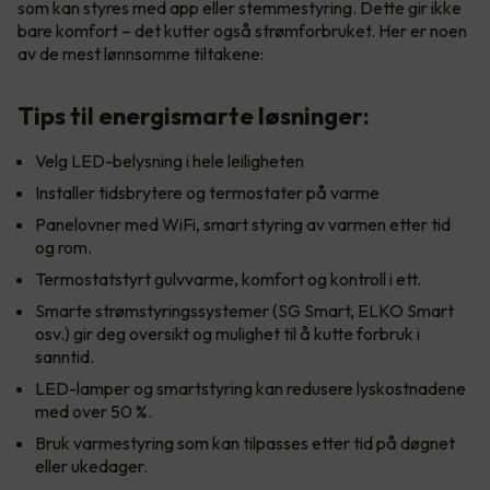
som kan styres med app eller stemmestyring. Dette gir ikke
bare komfort – det kutter også strømforbruket. Her er noen
av de mest lønnsomme tiltakene:
Tips til energismarte løsninger:
Velg LED-belysning i hele leiligheten
Installer tidsbrytere og termostater på varme
Panelovner med WiFi, smart styring av varmen etter tid
og rom.
Termostatstyrt gulvvarme, komfort og kontroll i ett.
Smarte strømstyringssystemer (SG Smart, ELKO Smart
osv.) gir deg oversikt og mulighet til å kutte forbruk i
sanntid.
LED-lamper og smartstyring kan redusere lyskostnadene
med over 50 %.
Bruk varmestyring som kan tilpasses etter tid på døgnet
eller ukedager.