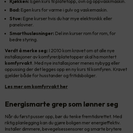
Kjøkken:
Egen kurs til platetopp, ovn og oppvaskmaskin.
Bad:
Egen kurs for varme i gulv og vaskemaskin.
Stue:
Egne kurser hvis du har mye elektronikk eller
panelovner.
Smarthusløsninger:
Del inn kurser rom for rom, for
bedre styring.
Verdt å merke seg:
I 2010 kom kravet om at alle nye
installasjoner av komfyrer/platetopper skal ha montert
komfyrvakt
. Med nye installasjoner menes nybygg eller
oppussing der det legges opp en ny kurs til komfyren. Kravet
gjelder både for husstander og fritidsboliger.
Les mer om komfyrvakt her
Energismarte grep som lønner seg
Når du først pusser opp, bør du tenke fremtidsrettet. Med
riktig planlegging kan du gjøre boligen mer energieffektiv.
Installer dimmere, bevegelsessensorer og smarte brytere