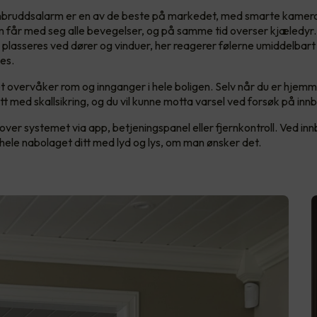
nnbruddsalarm er en av de beste på markedet, med smarte kamer
 får med seg alle bevegelser, og på samme tid overser kjæledyr
 plasseres ved dører og vinduer, her reagerer følerne umiddelbart
es.
overvåker rom og innganger i hele boligen. Selv når du er hjemm
t med skallsikring, og du vil kunne motta varsel ved forsøk på inn
l over systemet via app, betjeningspanel eller fjernkontroll. Ved inn
hele nabolaget ditt med lyd og lys, om man ønsker det.