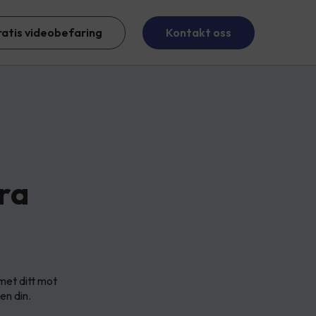
ratis videobefaring
Kontakt oss
ra
met ditt mot
en din.