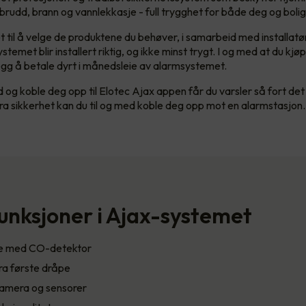
nbrudd, brann og vannlekkasje - full trygghet for både deg og bolig
t til å velge de produktene du behøver, i samarbeid med installatø
ystemet blir installert riktig, og ikke minst trygt. I og med at du kj
llegg å betale dyrt i månedsleie av alarmsystemet.
d og koble deg opp til Elotec Ajax appen får du varsler så fort de
ra sikkerhet kan du til og med koble deg opp mot en alarmstasjon
unksjoner i Ajax-systemet
re med CO-detektor
ra første dråpe
amera og sensorer