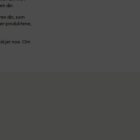
en din.
ren din, som
øper produktene,
t skjer noe. Om
.