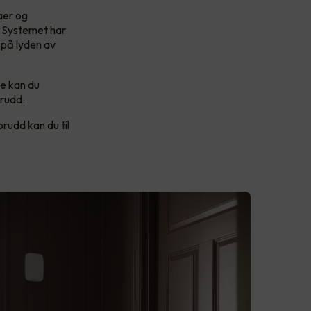
aer og
. Systemet har
 på lyden av
e kan du
brudd.
brudd kan du til