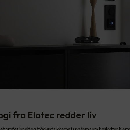
gi fra Elotec redder liv
 et profesjonelt og trådløst sikkerhetssystem som beskytter hjem