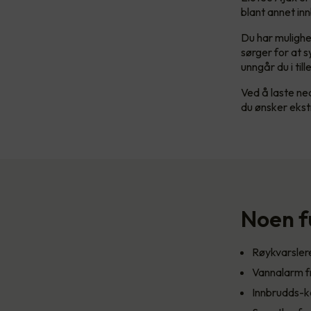
blant annet in
Du har mulighe
sørger for at s
unngår du i ti
Ved å laste ne
du ønsker ekst
Noen f
Røykvarsle
Vannalarm f
Innbrudds-k