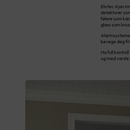
Elotec Ajax i
detektorer som
følere som kan
glass som knus
Alarmsystemet 
bevege deg frit
Ha full kontrol
og med varsle 