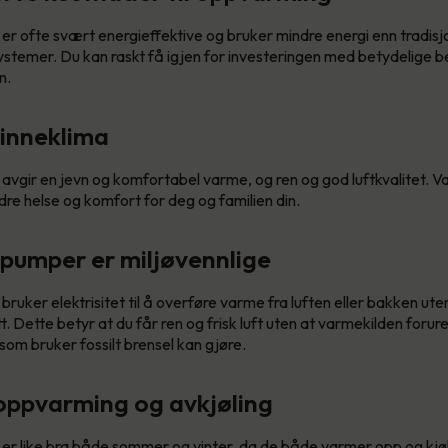
 ofte svært energieffektive og bruker mindre energi enn tradisj
temer. Du kan raskt få igjen for investeringen med betydelige b
n.
 inneklima
vgir en jevn og komfortabel varme, og ren og god luftkvalitet.
edre helse og komfort for deg og familien din.
pumper er miljøvennlige
ker elektrisitet til å overføre varme fra luften eller bakken utenf
. Dette betyr at du får ren og frisk luft uten at varmekilden forure
om bruker fossilt brensel kan gjøre.
oppvarming og avkjøling
 like bra både sommer og vinter, da de både varmer opp og kjøler