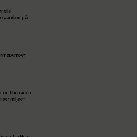
onelle
esparelser på
 Varmepumper
ra, til innsiden
nser miljøet,
 ned - slik at