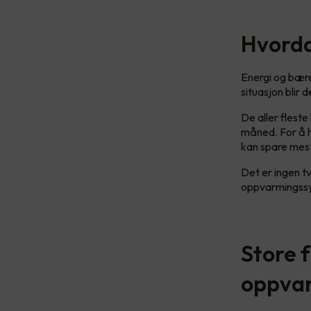
Hvorda
Energi og bære
situasjon blir 
De aller flest
måned. For å h
kan spare mest
Det er ingen tv
oppvarmingssys
Store 
oppvar