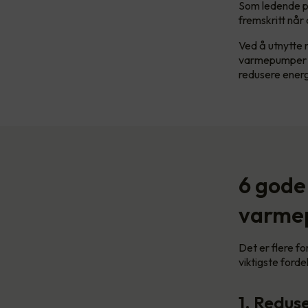
Som ledende p
fremskritt når
Ved å utnytte 
varmepumper so
redusere ener
6 gode 
varme
Det er flere f
viktigste forde
1. Redus