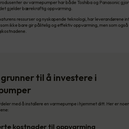
rodusenter av varmepumper har både Toshiba og Panasonic gjor
 det gjelder bærekraftig oppvarming.
naturens ressurser og nyskapende teknologi, har leverandørene in
m ikke bare gir pålitelig og effektiv oppvarming, men som også bi
gikostnadene.
grunner til å investere i
pumper
ordeler med å installere en varmepumpe i hjemmet ditt. Her er noe
lene:
erte kostnader til oppvarming