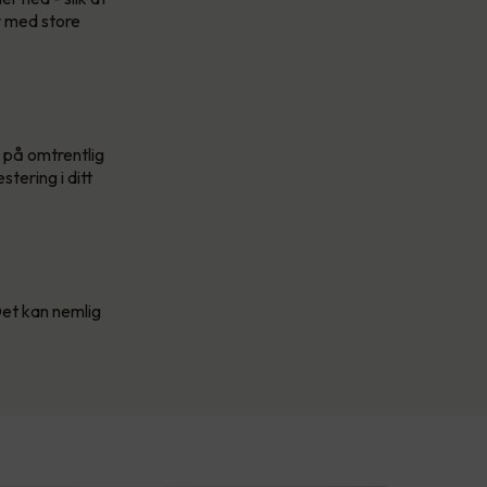
r med store
 på omtrentlig
tering i ditt
Det kan nemlig