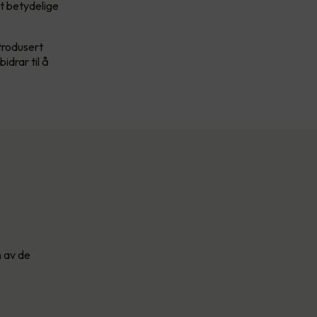
t betydelige
trodusert
drar til å
n av de