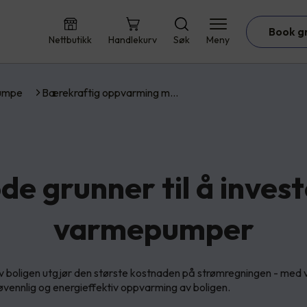
Book g
Nettbutikk
Handlekurv
Søk
Meny
umpe
Bærekraftig oppvarming m…
de grunner til å invest
varmepumper
 boligen utgjør den største kostnaden på strømregningen - me
jøvennlig og energieffektiv oppvarming av boligen.