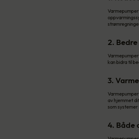
Varmepumper er
oppvarmingssys
strømregninge
2. Bedre
Varmepumper a
kan bidra til b
3. Varme
Varmepumper bru
av hjemmet ditt
som systemer s
4. Både 
Varmepumper er