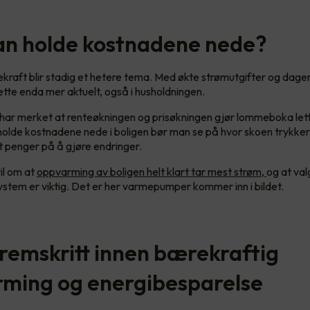
n holde kostnadene nede?
kraft blir stadig et hetere tema. Med økte strømutgifter og dag
dette enda mer aktuelt, også i husholdningen.
e har merket at renteøkningen og prisøkningen gjør lommeboka let
olde kostnadene nede i boligen bør man se på hvor skoen trykker
 penger på å gjøre endringer.
il om at
oppvarming av boligen helt klart tar mest strøm,
og at val
tem er viktig. Det er her varmepumper kommer inn i bildet.
fremskritt innen bærekraftig
ming og energibesparelse