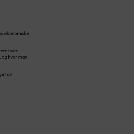
ens økonomiske
tere hver
, og hvor man
get av