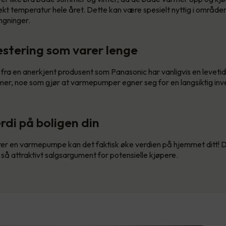
ekt temperatur hele året. Dette kan være spesielt nyttig i område
ngninger.
vestering som varer lenge
a en anerkjent produsent som Panasonic har vanligvis en levetid
 mer, noe som gjør at varmepumper egner seg for en langsiktig inves
rdi på boligen din
rer en varmepumpe kan det faktisk øke verdien på hjemmet ditt! 
så attraktivt salgsargument for potensielle kjøpere.