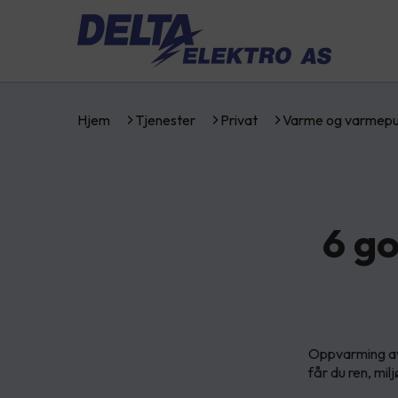
Hjem
Tjenester
Privat
Varme og varmep
6 go
Oppvarming av
får du ren, mil