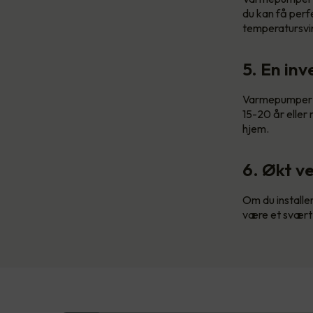
du kan få perf
temperatursvi
5. En in
Varmepumper fr
15-20 år eller
hjem.
6. Økt ve
Om du installe
være et svært 