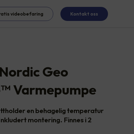
ratis videobefaring
Kontakt oss
Nordic Geo
™️ Varmepumpe
ttholder en behagelig temperatur
Inkludert montering. Finnes i 2