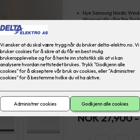
Nye Samsung Nordic Wind-Fr
tilpasset alle våre fire årst
Samsung Nordic Wind-Free 
for de som vil ha et strømb
Varmepumpen fungerer like 
Finnes i 2 modeller: 9 og 12.
Modell nr. AR09TXCAC
Modell
12
9
NOK 27,900