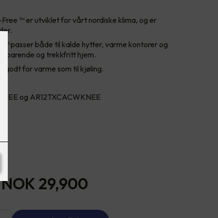
ee ™ er utviklet for vårt nordiske klima, og er
ider.
™ passer både til kalde hytter, varme kontorer og
esparende og trekkfritt hjem.
godt for varme som til kjøling.
WKNEE og AR12TXCACWKNEE
-
NOK 29,900