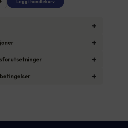
+
Legg i handlekurv
sjoner
gsforutsetninger
sbetingelser