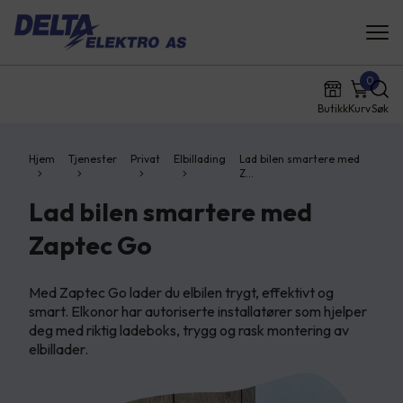
0
Butikk
Kurv
Søk
Hjem
Tjenester
Privat
Elbillading
Lad bilen smartere med
Z…
Lad bilen smartere med
Zaptec Go
Med Zaptec Go lader du elbilen trygt, effektivt og
smart. Elkonor har autoriserte installatører som hjelper
deg med riktig ladeboks, trygg og rask montering av
elbillader.