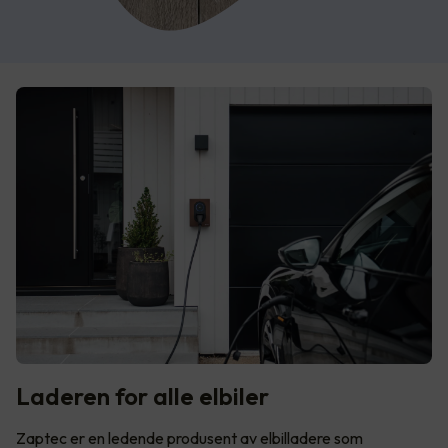
Laderen for alle elbiler
Zaptec er en ledende produsent av elbilladere som