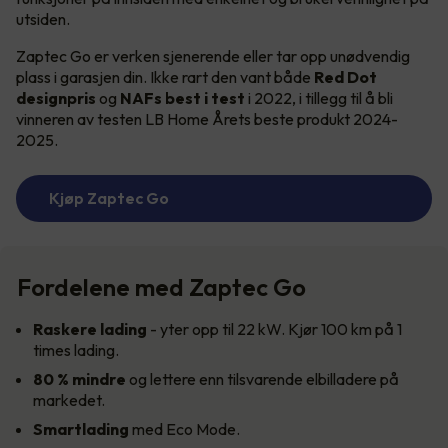
utsiden.
Zaptec Go er verken sjenerende eller tar opp unødvendig
plass i garasjen din. Ikke rart den vant både
Red Dot
designpris
og
NAFs best i test
i 2022, i tillegg til å bli
vinneren av testen LB Home Årets beste produkt 2024-
2025.
Kjøp Zaptec Go
Fordelene med Zaptec Go
Raskere lading
- yter opp til 22 kW. Kjør 100 km på 1
times lading.
80 % mindre
og lettere enn tilsvarende elbilladere på
markedet.
Smartlading
med Eco Mode.