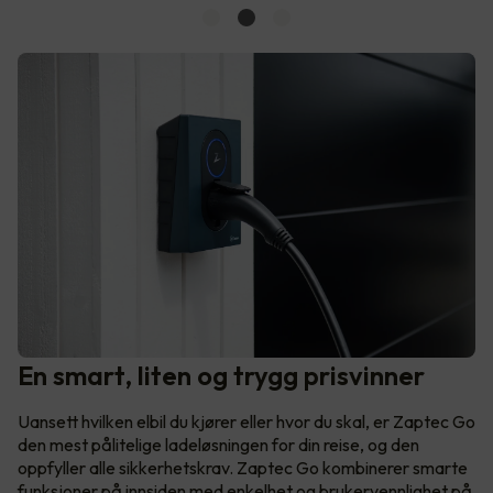
En smart, liten og trygg prisvinner
Uansett hvilken elbil du kjører eller hvor du skal, er Zaptec Go
den mest pålitelige ladeløsningen for din reise, og den
oppfyller alle sikkerhetskrav. Zaptec Go kombinerer smarte
funksjoner på innsiden med enkelhet og brukervennlighet på